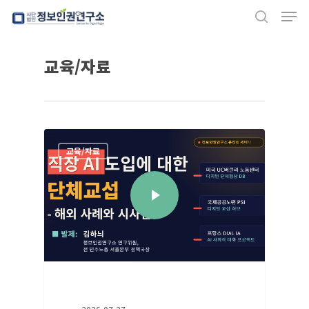
Men
Skip
search
to
Close
main
교육/자료
Menu
content
교육/자료