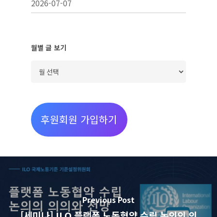
2026-07-07
월별 글 보기
월
별
글
보
후원회원 가입하기
기
Previous Post
[세미나] ILO 플랫폼 노동협약 수립 논의의 의