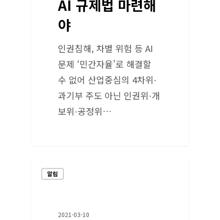
AI 규제법 마련해
야
인권침해, 차별 위험 등 AI
문제 ‘민간자율’로 해결할
수 없어 산업중심의 4차위⋅
과기부 주도 아닌 인권위⋅개
보위⋅공정위…
알림
2021-03-10