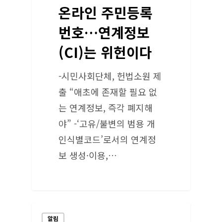
온라인 주민등록
번호…연계정보
(CI)는 위헌이다
-시민사회단체, 헌법소원 제
출 “애초에 존재할 필요 없
는 연계정보, 즉각 폐지해
야” -‘고유/불변의 범용 개
인식별코드’로서의 연계정
보 생성·이용,…
알림