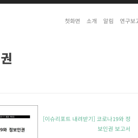
첫화면
소개
알림
연구보
인권
[이슈리포트 내려받기] 코로나19와 정
보인권 보고서