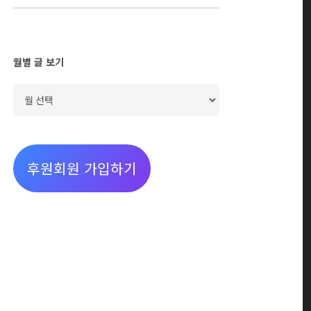
월별 글 보기
월
별
글
보
후원회원 가입하기
기