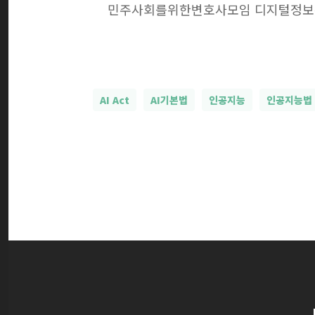
민주사회를위한변호사모임 디지털정보위
AI Act
AI기본법
인공지능
인공지능법