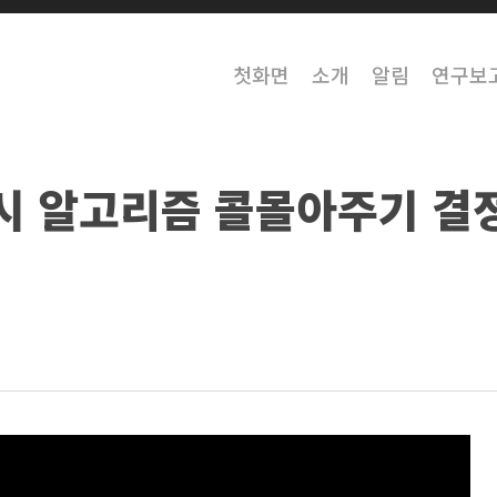
첫화면
소개
알림
연구보
시 알고리즘 콜몰아주기 결