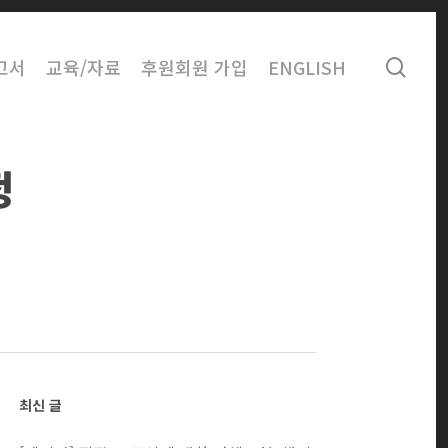
sear
고서
교육/자료
후원회원 가입
ENGLISH
정
최신 글