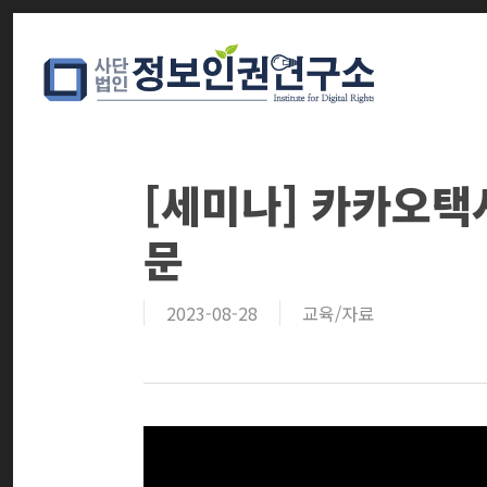
Skip
to
main
content
[세미나] 카카오택
문
2023-08-28
교육/자료