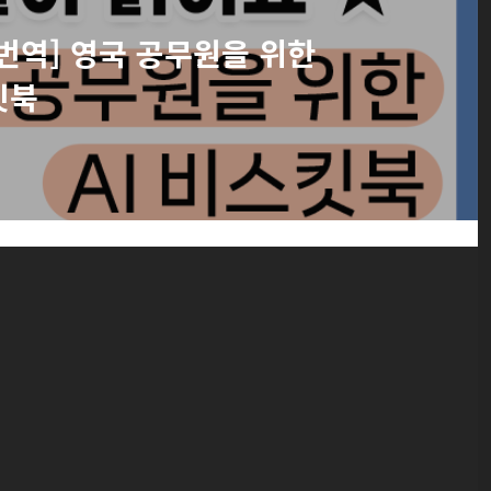
번역] 영국 공무원을 위한
킷북