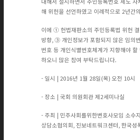
대해서 설시하면서 주민등록번호 제도 자
해 위헌을 선언하였고 이례적으로
2
년간의
이에 ① 헌법재판소의 주민등록법 위헌 
방향
,
③ 개인정보가 포함되지 않은 임의
번호 등 개인식별번호체계가 지향해야 할
하오니 많은 참여 부탁드립니다
.
- 일시
| 2016
년
1
월
28
일
(
목
)
오전
10
시
- 장소
|
국회 의원회관 제
2
세미나실
- 주최
|
민주사회를위한변호사모임 소수
상담소협의회
,
진보네트워크센터
,
한국성