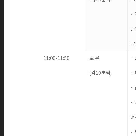
·
방
:
11:00-11:50
토 론
·
(
각
10
분씩
)
·
·
·
여
·