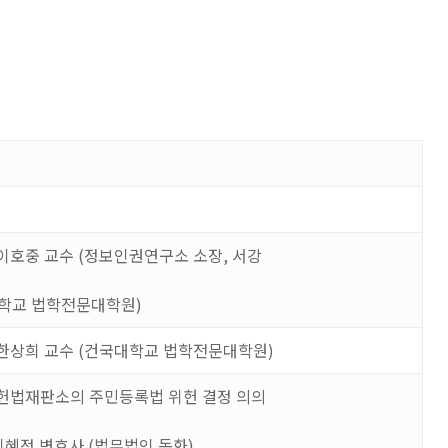
이호중 교수
(
정보인권연구소 소장
,
서강
학교 법학전문대학원
)
한상희 교수
(
건국대학교 법학전문대학원
)
헌법재판소의 주민등록법 위헌 결정 의의
이혜정 변호사
(
법무법인 동화
)