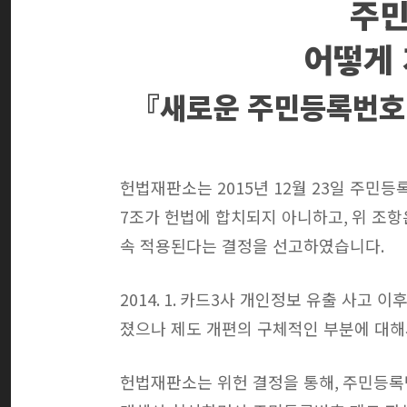
주민
어떻게
『새로운 주민등록번호 
헌법재판소는
2015
년
12
월
23
일 주민등록
7
조가 헌법에 합치되지 아니하고
,
위 조
속 적용된다는 결정을 선고하였습니다
.
2014. 1.
카드
3
사 개인정보 유출 사고 이
졌으나 제도 개편의 구체적인 부분에 대해
헌법재판소는 위헌 결정을 통해
,
주민등록