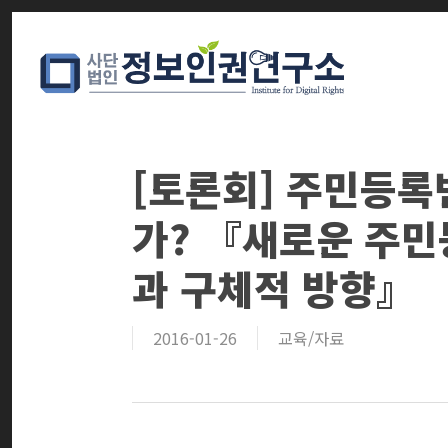
Skip
to
main
content
[토론회] 주민등록
가? 『새로운 주민
과 구체적 방향』
2016-01-26
교육/자료