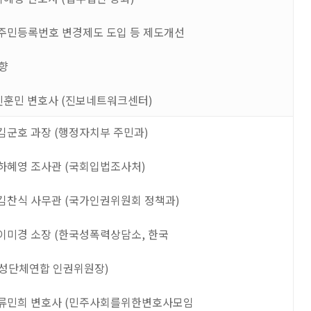
주민등록번호 변경제도 도입 등 제도개선
향
신훈민 변호사
(
진보네트워크센터
)
김군호 과장
(
행정자치부 주민과
)
하혜영 조사관
(
국회입법조사처
)
김찬식 사무관
(
국가인권위원회 정책과
)
이미경 소장
(
한국성폭력상담소
,
한국
성단체연합 인권위원장
)
류민희 변호사
(
민주사회를위한변호사모임