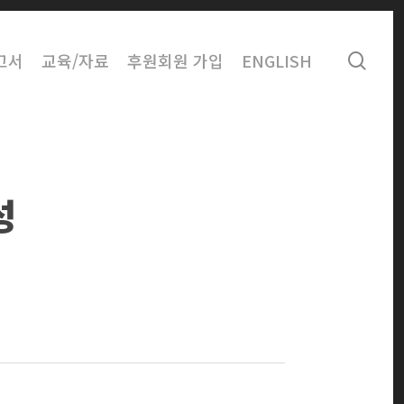
sear
고서
교육/자료
후원회원 가입
ENGLISH
성