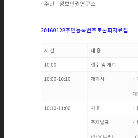
- 주관
|
정보인권연구소
20160128주민등록번호토론회자료집
시 간
내 용
10:00
접수 및 개회
10:00-10:10
개회사
·
대
10:10-11:00
사 회
·
주제발표
·
(
각
20
분씩
)
: