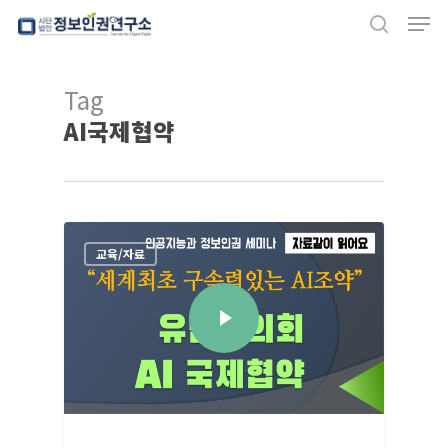
Men
Skip
search
to
Close
main
Tag
Menu
content
AI국제협약
교육/자료