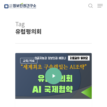
Men
Skip
search
to
Close
main
Tag
Menu
content
유럽평의회
교육/자료