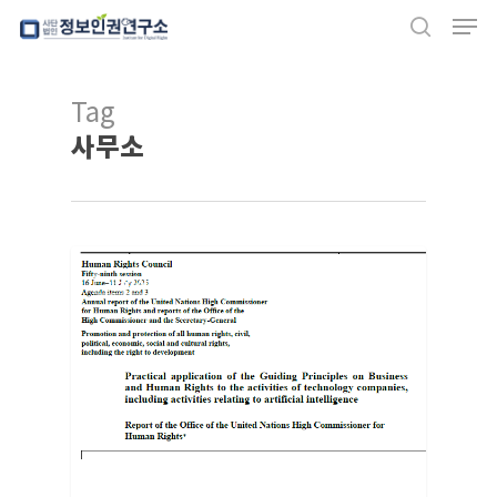
Men
Skip
search
to
Close
main
Tag
Menu
content
사무소
교육/자료